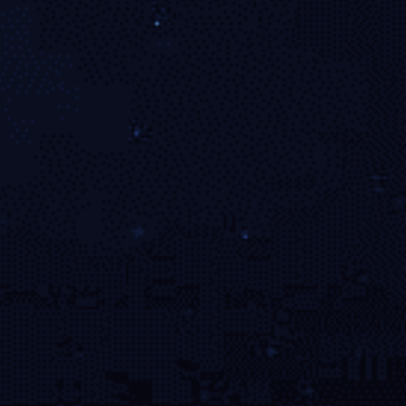
戴维成为继罗西之后第二位在
世界杯
2026-07-28
推荐
hth华体网页版登录入口
hth华体网页版登录入口【APP下载】是官方网站提供综合
乐与体育服务，涵盖足球、篮球、电竞等赛事资讯、数据