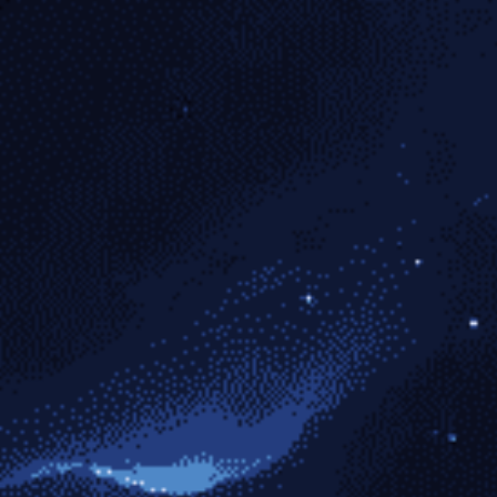
辉煌历史的骑士而言
4、交易可
实施这样的大交易，
围绕字母哥构建冠军争
然而，从雄鹿角度来
建策略。在这种情况下
C罗德岛尽管面临挑
容是每个优秀管理层应
总结：
综上所述，美记分析
哥，通过埃文·莫布里