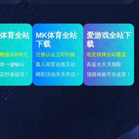
现将直接决定他们未来
球员。
目前看来，仅靠现有阵
种情况下，引进字母哥
阶。
他不仅具备出色的防守