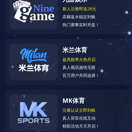
美记分析骑士若
在NBA赛季中，各支
后赛次轮出局，他们很
未来选秀权展开。本