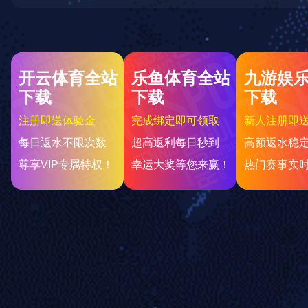
性以及交易的可行性
1、骑士队
骑士队在本赛季表现
的发展方向。如果他
随着球队核心阵容逐
容难以实现这一目标
若再次遭遇次轮出局
无疑是一个引人注目
2、埃文·莫
作为骑士队的一名年轻
能力，还能在进攻端