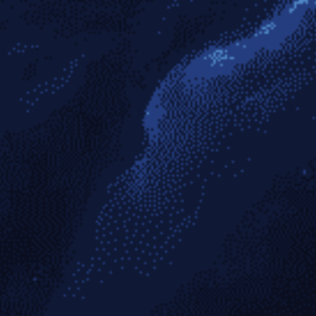
，是一次不可多得的发展机会。
行性的分析
需要双方团队达成共识，而雄鹿是否愿意放走字母哥则是关键因
夺战仍然有效，那么他们或许不会轻易做出让步.
看，如果他们收到了足够诱人的报价，如包括莫布里及多个选秀
，双方都有机会达成互利协议，实现各自目标.
战，但如果处理得当，这笔交易无疑将开启新的篇章。为了重回巅
具备的重要能力，因此从长远来看，此类交易值得深入思考与尝
认为如果克利夫兰骑士队在季后赛中早早出局，他们很可能会将
及选秀权进行交易。这一潜在方案不仅反映了骑士对增强实力的