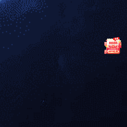
素。如果雄鹿认为继续
权，他们或许会考虑重
峰，不断调整和优化阵
试.
目光投向超级巨星字母
不懈追求，也展现了现