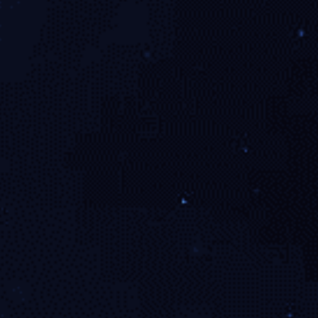
球队间策略互动，也为
下一篇：
国安球员愤怒不已马宁补时判罚引
4