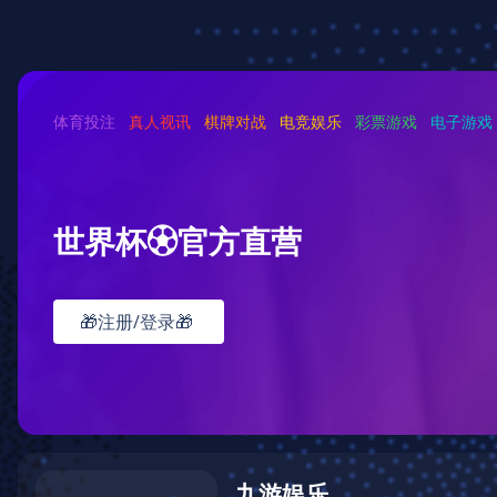
让体育更贴近你
hth华体网页版登录入口 APP 以用户体验为核心
口_华体(中国)项目，构建实时互动生态。涵盖
育爱好者提供个性化信息服务。
多平台兼容
社
iOS / Android / Web
关注