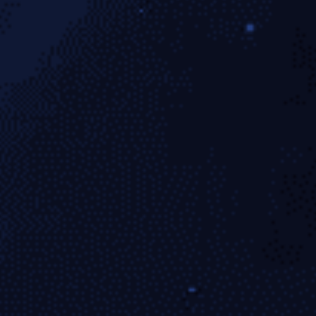
加载失败的情况，后台做得
推脱、不拖延，处理专业还
有信心继续用。
衍，给好评。
面清晰】
【功能全】
逻辑清楚，找比赛不绕路，
不只是直播和比分，球队数
也很人性化，第一次用就能
历史战绩、技术统计全都配
。
用起来顺手。
荣耀时刻展示
页版登录入口 以卓越服务赢得多项专业认可，每一份荣誉都是用