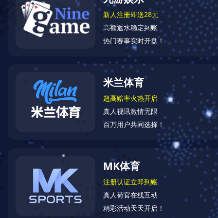
App Store
Google Play