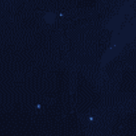
能及时同步，hth华体网页版登录
溃或
入口 确实在这方面很可靠。
稳才
【赛事全】
【界
五大联赛肯定有，甚至一些地方
操作
性比赛也能找到，冷门赛事也能
设置
跟。
上手
hth华体网