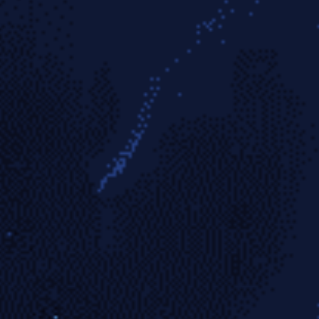
2025 年
2025年6月12日 · v6.1.2
新增“赛事快报”弹窗提醒。
推荐算法优化，提升相关性。
夜间模式下字体显示修复。
2025年3月8日 · v6.0.0
整体架构升级，引入动态赛事引擎。
视觉焕新，体验更清爽。
2023 年