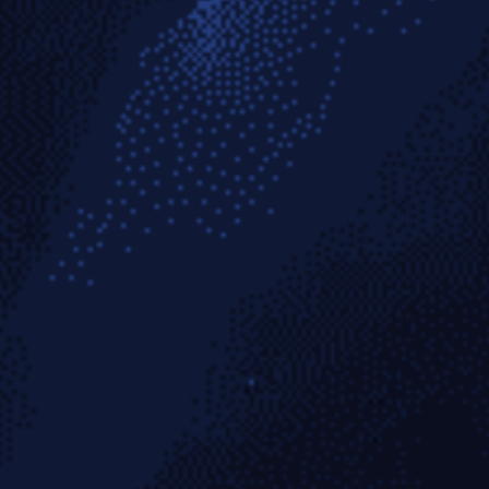
继续围绕 hth华体网页版登录入口_华体(中国) 用户的真实需求，不断提
来自各方玩家的评价“弹”了出来
每条评论都对应一份信任，覆盖平台各个维度的真实体验。
统稳】
【客服快】
快两年，几乎没遇到系统崩
小问题问客服都能迅速解决