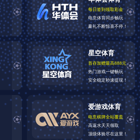
与权限隔离，为hth华体网页版登录入口平台用户建立
障数据在hth华体网页版登录入口_华体(中国)体系中传